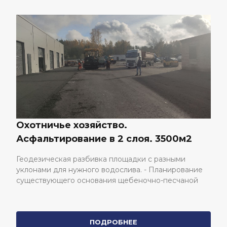
.
2й заказ в пос. Федоровско
 слоя. 3500м2
площадью 8000 м2. Асфал
площадки под производство
ощадки с разными
слоя
лива. - Планирование
щебеночно-песчаной
Геодезическая разбивка площадки с
ким отметкам.
уклонами для нужного водослива. - У
мной эмульсией-
существующего основания согласно 
нистого асфальта
отметкам. -Обработка основания би
НЕЕ
го слоя мелкозернистого